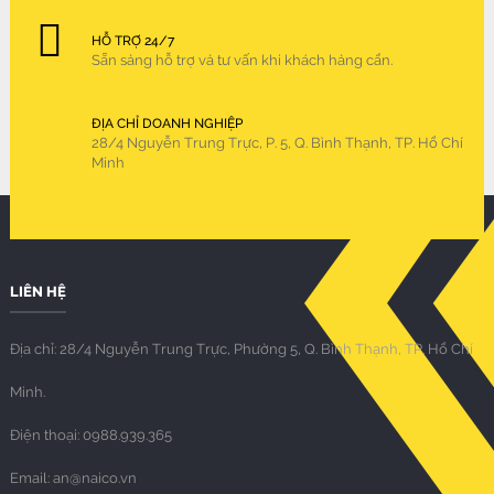
HỖ TRỢ 24/7
Sẵn sàng hỗ trợ và tư vấn khi khách hàng cần.
ĐỊA CHỈ DOANH NGHIỆP
28/4 Nguyễn Trung Trực, P. 5, Q. Bình Thạnh, TP. Hồ Chí
Minh
LIÊN HỆ
Địa chỉ: 28/4 Nguyễn Trung Trực, Phường 5, Q. Bình Thạnh, TP. Hồ Chí
Minh.
Điện thoại: 0988.939.365
Email: an@naico.vn