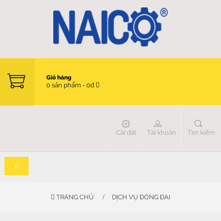
Giỏ hàng
0 sản phẩm - 0đ
Cài đặt
Tài khoản
Tìm kiếm
TRANG CHỦ
DỊCH VỤ ĐÓNG ĐAI