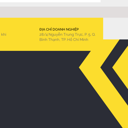
ĐỊA CHỈ DOANH NGHIỆP
 khi
28/4 Nguyễn Trung Trực, P. 5, Q.
Bình Thạnh, TP. Hồ Chí Minh