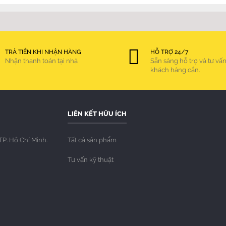
TRẢ TIỀN KHI NHẬN HÀNG
HỖ TRỢ 24/7
Nhận thanh toán tại nhà
Sẵn sàng hỗ trợ và tư vấn
khách hàng cần.
LIÊN KẾT HỮU ÍCH
TP. Hồ Chí Minh.
Tất cả sản phẩm
Tư vấn kỹ thuật