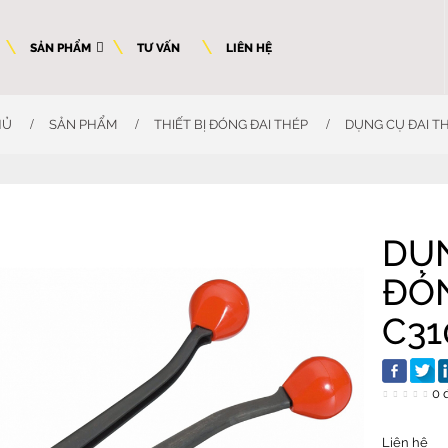
SẢN PHẨM
TƯ VẤN
LIÊN HỆ
HỦ
SẢN PHẨM
THIẾT BỊ ĐÓNG ĐAI THÉP
DỤNG CỤ ĐAI T
DỤN
ĐÓN
C31
0 
Liên hệ