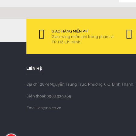
GIAO HÀNG MIỄN PHÍ
Giao hàng miễn phí trong phạm vi
TP. Hồ Chí Minh.
LIÊN HỆ
Địa chỉ: 28/4 Nguyễn Trung Trực, Phường 5, Q. Bình Thạnh, 
Điện thoại: 0988.939.365
Email: an@naico.vn