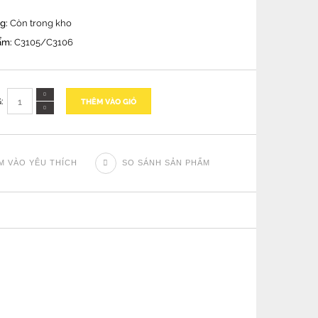
ng:
Còn trong kho
ẩm:
C3105/C3106
:
THÊM VÀO GIỎ
M VÀO YÊU THÍCH
SO SÁNH SẢN PHẨM