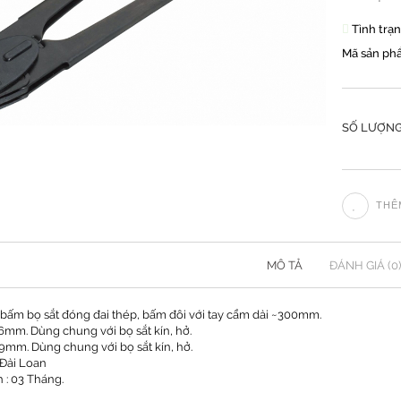
Tình trạ
Mã sản ph
SỐ LƯỢNG
THÊ
MÔ TẢ
ĐÁNH GIÁ (0)
bấm bọ sắt đóng đai thép, bấm đôi với tay cầm dài ~300mm.
16mm. Dùng chung với bọ sắt kín, hở.
19mm. Dùng chung với bọ sắt kín, hở.
 Đài Loan
 : 03 Tháng.