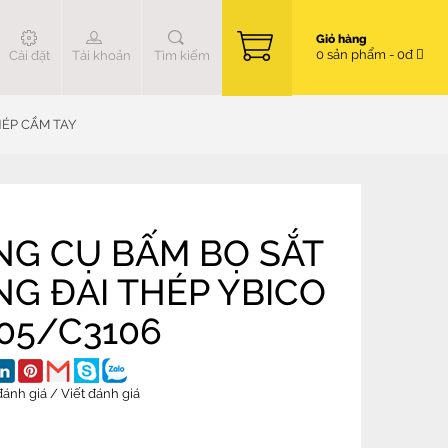
Giỏ hàng
0 sản phẩm - 0đ
Cài đặt
Tài khoản
Tìm kiếm
HÉP CẦM TAY
G CỤ BẤM BỌ SẮT
G ĐAI THÉP YBICO
05/C3106
đánh giá
/
Viết đánh giá