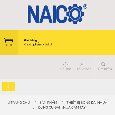
Giỏ hàng
0 sản phẩm - 0đ
Cài đặt
Tài khoản
Tìm kiếm
TRANG CHỦ
SẢN PHẨM
THIẾT BỊ ĐÓNG ĐAI NHỰA
DỤNG CỤ ĐAI NHỰA CẦM TAY