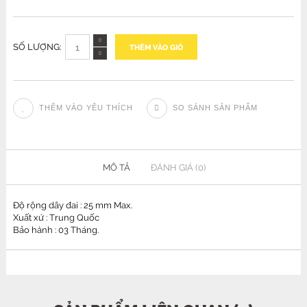
SỐ LƯỢNG:
THÊM VÀO GIỎ
THÊM VÀO YÊU THÍCH
SO SÁNH SẢN PHẨM
MÔ TẢ
ĐÁNH GIÁ (0)
Độ rộng dây đai : 25 mm Max.
Xuất xứ : Trung Quốc
Bảo hành : 03 Tháng.