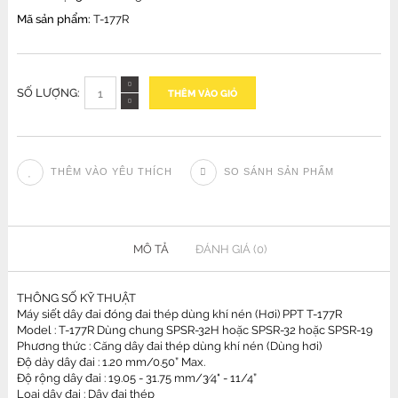
Mã sản phẩm:
T-177R
SỐ LƯỢNG:
THÊM VÀO GIỎ
THÊM VÀO YÊU THÍCH
SO SÁNH SẢN PHẨM
MÔ TẢ
ĐÁNH GIÁ (0)
THÔNG SỐ KỸ THUẬT
Máy siết dây đai đóng đai thép dùng khí nén (Hơi) PPT T-177R
Model : T-177R Dùng chung
SPSR-32H
hoặc
SPSR-32
hoặc
SPSR-19
Phương thức : Căng dây đai thép dùng khí nén (Dùng hơi)
Độ dày dây đai : 1.20 mm/0.50” Max.
Độ rộng dây đai : 19.05 - 31.75 mm/3⁄4" - 11/4”
Loại dây đai : Dây đai thép