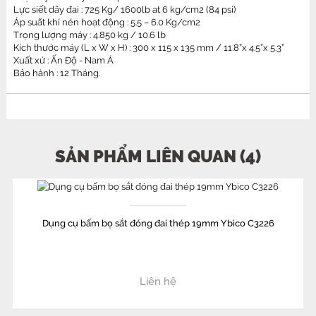
Lực siết dây đai : 725 Kg/ 1600lb at 6 kg/cm2 (84 psi)
Áp suất khí nén hoạt động : 5.5 – 6.0 Kg/cm2
Trọng lượng máy : 4.850 kg / 10.6 lb
Kích thước máy (L x W x H) : 300 x 115 x 135 mm / 11.8”x 4.5”x 5.3”
Xuất xứ : Ấn Độ - Nam Á
Bảo hành : 12 Tháng.
SẢN PHẨM LIÊN QUAN (4)
Dụng cụ bấm bọ sắt đóng đai thép 19mm Ybico C3226
Liên hệ