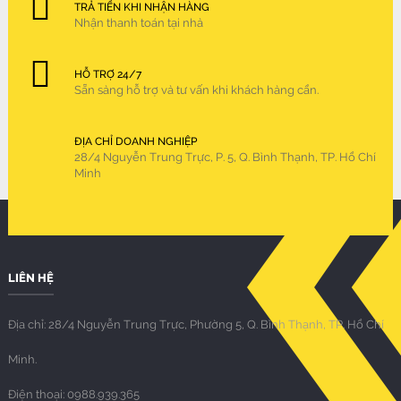
TRẢ TIỀN KHI NHẬN HÀNG
Nhận thanh toán tại nhà
HỖ TRỢ 24/7
Sẵn sàng hỗ trợ và tư vấn khi khách hàng cần.
ĐỊA CHỈ DOANH NGHIỆP
28/4 Nguyễn Trung Trực, P. 5, Q. Bình Thạnh, TP. Hồ Chí
Minh
LIÊN HỆ
Địa chỉ: 28/4 Nguyễn Trung Trực, Phường 5, Q. Bình Thạnh, TP. Hồ Chí
Minh.
Điện thoại: 0988.939.365