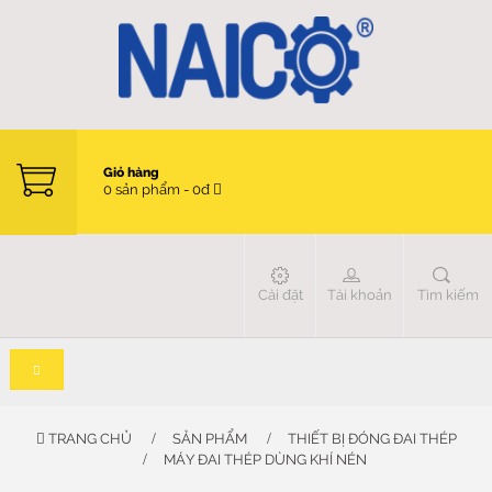
Giỏ hàng
0 sản phẩm - 0đ
Cài đặt
Tài khoản
Tìm kiếm
TRANG CHỦ
SẢN PHẨM
THIẾT BỊ ĐÓNG ĐAI THÉP
MÁY ĐAI THÉP DÙNG KHÍ NÉN